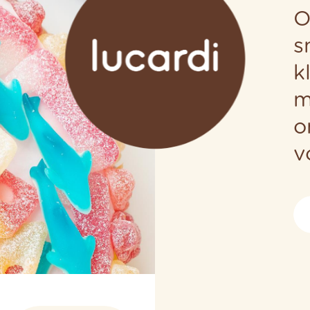
O
s
k
m
o
v